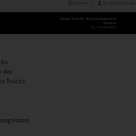
Anbieter
My TruckPoint Login
Daimler Truck AG - Nutzfahrzeugzentrum
Hannover
Tel.:
+49 511 12352 0
cks
w der
es Trucks
bungslosen