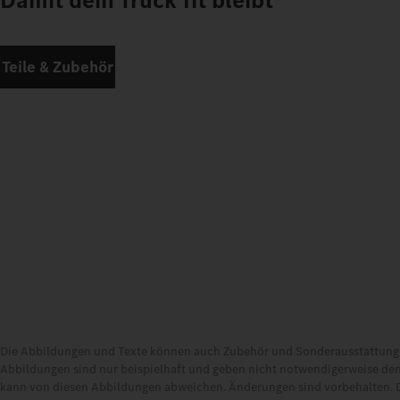
Damit dein Truck fit bleibt
Teile & Zubehör
Die Abbildungen und Texte können auch Zubehör und Sonderausstattungen
Abbildungen sind nur beispielhaft und geben nicht notwendigerweise den
kann von diesen Abbildungen abweichen. Änderungen sind vorbehalten. 