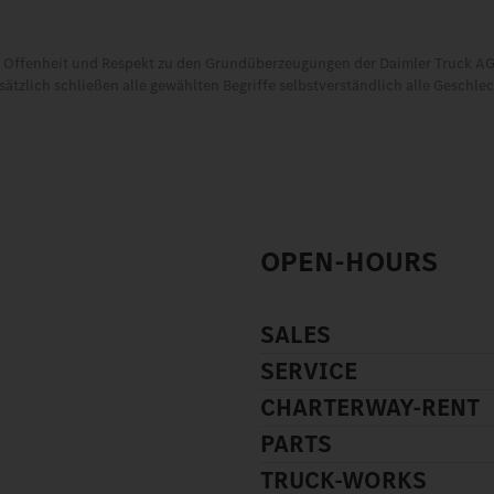
t, Offenheit und Respekt zu den Grundüberzeugungen der Daimler Truck AG.
tzlich schließen alle gewählten Begriffe selbstverständlich alle Geschle
OPEN-HOURS
SALES
SERVICE
CHARTERWAY-RENT
PARTS
TRUCK-WORKS