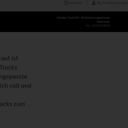
Anbieter
My TruckPoint Login
Daimler Truck AG - Nutzfahrzeugzentrum
Hannover
Tel.:
+49 511 12352 0
auf ist
 Trucks
angepasste
ich voll und
rucks zum