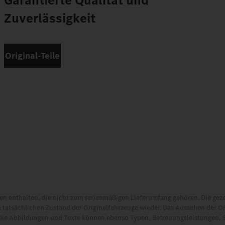
Garantierte Qualität und
Zuverlässigkeit
Original-Teile
 enthalten, die nicht zum serienmäßigen Lieferumfang gehören. Die gez
 tatsächlichen Zustand der Originalfahrzeuge wieder. Das Aussehen der O
Die Abbildungen und Texte können ebenso Typen, Betreuungsleistungen, 