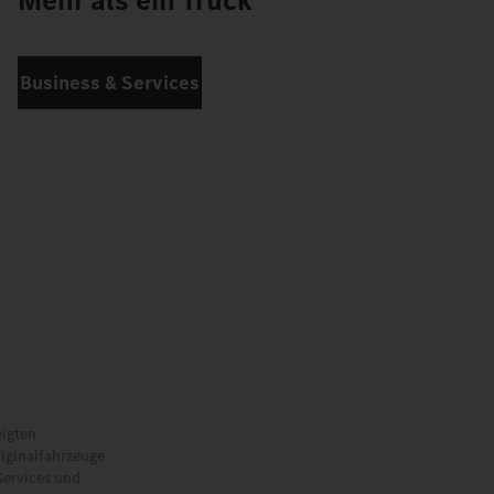
Mehr als ein Truck
Business & Services
eigten
riginalfahrzeuge
Services und